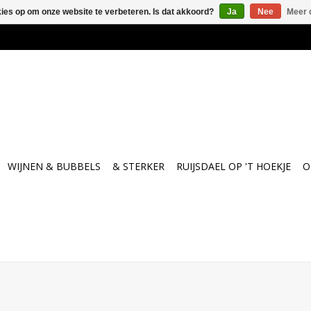
kies op om onze website te verbeteren. Is dat akkoord?
Ja
Nee
Meer 
WIJNEN & BUBBELS
& STERKER
RUIJSDAEL OP 'T HOEKJE
O