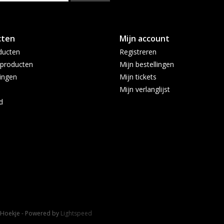
cten
Mijn account
ducten
Registreren
producten
Mijn bestellingen
ingen
Mijn tickets
Mijn verlanglijst
d
t Hoekje - Powered by
Lightspeed