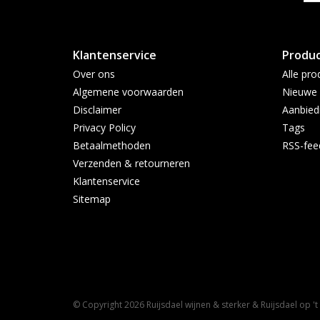
Klantenservice
Produ
Over ons
Alle pro
Algemene voorwaarden
Nieuwe 
Disclaimer
Aanbied
Privacy Policy
Tags
Betaalmethoden
RSS-fee
Verzenden & retourneren
Klantenservice
Sitemap
© Copyright 2026 Ruijsdael wijnen & sterker & Ruijsdael op '