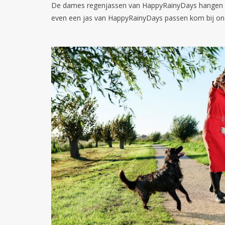
De dames regenjassen van HappyRainyDays hangen nu 
even een jas van HappyRainyDays passen kom bij ons