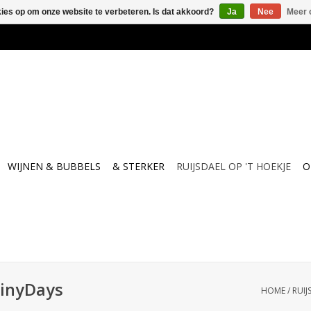
kies op om onze website te verbeteren. Is dat akkoord?
Ja
Nee
Meer 
WIJNEN & BUBBELS
& STERKER
RUIJSDAEL OP 'T HOEKJE
O
ainyDays
HOME
/
RUIJ