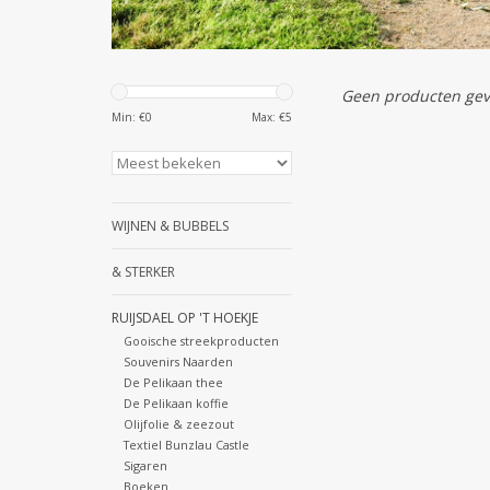
Geen producten gev
Min: €
0
Max: €
5
WIJNEN & BUBBELS
& STERKER
RUIJSDAEL OP 'T HOEKJE
Gooische streekproducten
Souvenirs Naarden
De Pelikaan thee
De Pelikaan koffie
Olijfolie & zeezout
Textiel Bunzlau Castle
Sigaren
Boeken