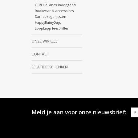
Oud Hollands snoepgoed
Rookwaar & accessoires
Dames regenjassen -
HappyRainyDays
LoopLapp leesbrillen
ONZE WINKELS
CONTACT
RELATIEGESCHENKEN
Meld je aan voor onze nieuwsbrief: