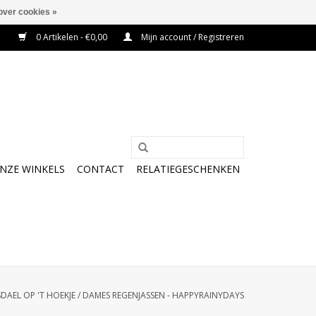
over cookies »
0 Artikelen - €0,00
Mijn account / Registreren
NZE WINKELS
CONTACT
RELATIEGESCHENKEN
SDAEL OP 'T HOEKJE
/
DAMES REGENJASSEN - HAPPYRAINYDAYS