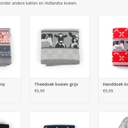
nder andere katten en Hollandse koeien.
heedoek
Bunzlau Castle Theedoek koeien
Bunzlau Castle
 blauw
grijs
r
NKELWAGEN
TOEVOEGEN AAN WINKELWAGEN
TOEVOEGEN AA
ony
Theedoek koeien grijs
Handdoek ko
€9,99
€9,99
oek katten
Bunzlau Castle Handdoek
Bunzlau Castle
Harmony donker blauw
gr