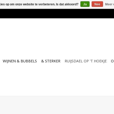
kies op om onze website te verbeteren. Is dat akkoord?
Ja
Nee
Meer 
WIJNEN & BUBBELS
& STERKER
RUIJSDAEL OP 'T HOEKJE
O