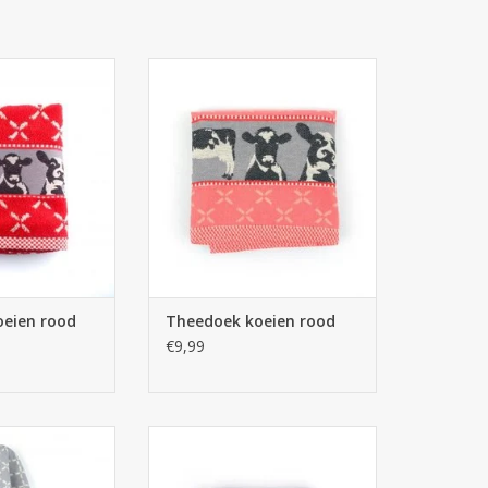
 Handdoek koeien
Bunzlau Castle Theedoek koeien
ood
rood
N WINKELWAGEN
TOEVOEGEN AAN WINKELWAGEN
eien rood
Theedoek koeien rood
€9,99
 Handdoek koeien
Bunzlau Castle Theedoek katten
ijs
zwart