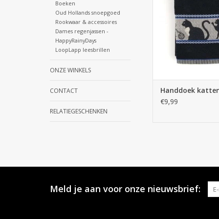
TOEVOEGEN AAN WI
Boeken
Oud Hollands snoepgoed
Rookwaar & accessoires
Dames regenjassen -
HappyRainyDays
LoopLapp leesbrillen
ONZE WINKELS
Handdoek katten
CONTACT
€9,99
RELATIEGESCHENKEN
Meld je aan voor onze nieuwsbrief: