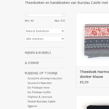
Theedoeken en handdoeken van Bunzlau Castle met o
Bunzlau Castle T
Harmony donker
Min: €
0
Max: €
10
TOEVOEGEN AAN WI
WIJNEN & BUBBELS
& STERKER
Theedoek Harm
RUIJSDAEL OP 'T HOEKJE
donker blauw
Gooische streekproducten
€9,99
Souvenirs Naarden
De Pelikaan thee
De Pelikaan koffie
Olijfolie & zeezout
Bunzlau Castle Handd
Textiel Bunzlau Castle
zwart
Sigaren