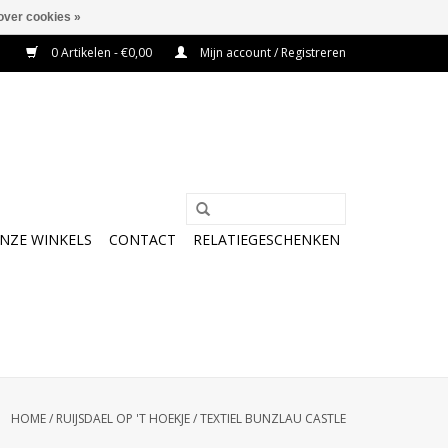
over cookies »
0 Artikelen - €0,00
Mijn account / Registreren
NZE WINKELS
CONTACT
RELATIEGESCHENKEN
HOME
/
RUIJSDAEL OP 'T HOEKJE
/
TEXTIEL BUNZLAU CASTLE