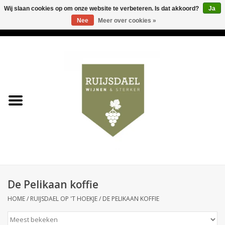
Wij slaan cookies op om onze website te verbeteren. Is dat akkoord?
Ja
Nee
Meer over cookies »
0 Artikelen - €0,00
Home
Wijnen & bubbels
& sterker
Ruijsdael op 't Hoekje
Onze winkels
De Pelikaan koffie
Contact
HOME
/
RUIJSDAEL OP 'T HOEKJE
/
DE PELIKAAN KOFFIE
Relatiegeschenken