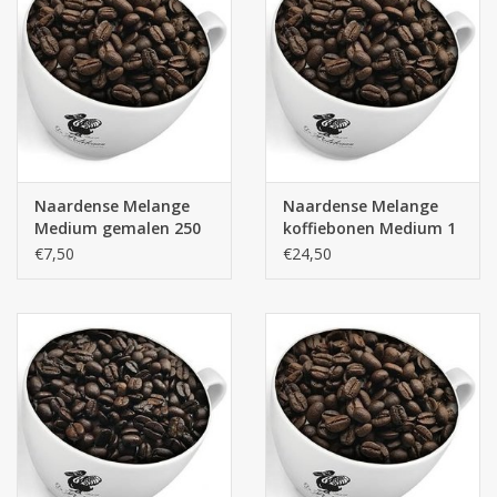
Naardense Melange
Naardense Melange
Medium gemalen 250
koffiebonen Medium 1
gram
kg
€7,50
€24,50