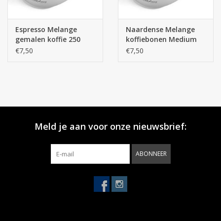
Espresso Melange
Naardense Melange
gemalen koffie 250
koffiebonen Medium
gram
250 gram
€7,50
€7,50
Meld je aan voor onze nieuwsbrief:
ABONNEER