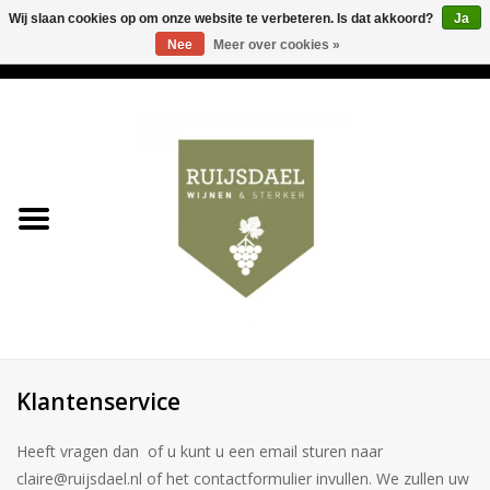
Wij slaan cookies op om onze website te verbeteren. Is dat akkoord?
Ja
Nee
Meer over cookies »
0 Artikelen - €0,00
Home
Wijnen & bubbels
& sterker
Ruijsdael op 't Hoekje
Onze winkels
Klantenservice
Contact
Heeft vragen dan of u kunt u een email sturen naar
Relatiegeschenken
claire@ruijsdael.nl
of het contactformulier invullen. We zullen uw