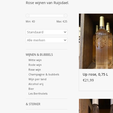
Rose wijnen van Ruijsdael.
Up rose, 0,7
Min: €
0
Max: €
25
TOEVOEGEN AAN WI
WIJNEN & BUBBELS
Witte wijn
Rode wijn
Rose wijn
Up rose, 0,75 L
Champagne & bubbels
Wijn per land
€21,99
Alcohol vrij
Bier
Les Bertholets
Vergel ros
& STERKER
TOEVOEGEN AAN WI