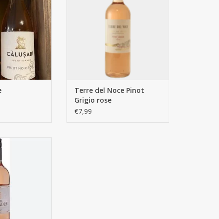
e
Terre del Noce Pinot
Grigio rose
€7,99
xandre rosé
N WINKELWAGEN