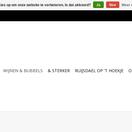
kies op om onze website te verbeteren. Is dat akkoord?
Ja
Nee
Meer 
WIJNEN & BUBBELS
& STERKER
RUIJSDAEL OP 'T HOEKJE
O