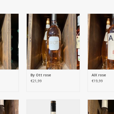
5 L
By Ott rose
AIX
NKELWAGEN
TOEVOEGEN AAN WINKELWAGEN
TOEVOEGEN AA
By Ott rose
AIX rose
€21,99
€19,99
e
Les Bertholets Les Bertholets
Calusa
Grenache rose
NKELWAGEN
TOEVOEGEN AA