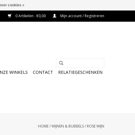
over cookies »
0 Artikelen - €0,00
Mijn account / Registreren
NZE WINKELS
CONTACT
RELATIEGESCHENKEN
HOME
/
WIJNEN & BUBBELS
/
ROSE WIJN