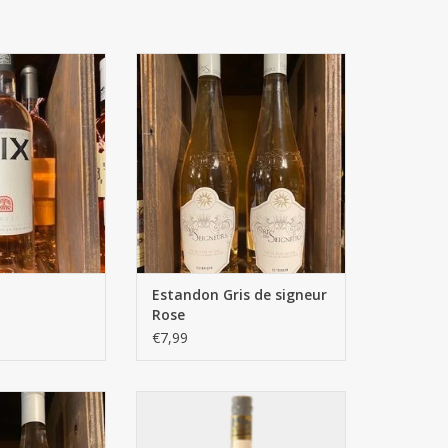
 rose
Estandon Gris de signeur Rose
N WINKELWAGEN
TOEVOEGEN AAN WINKELWAGEN
Estandon Gris de signeur
Rose
€7,99
ri rose
Terre del Noce Pinot Grigio rose
N WINKELWAGEN
TOEVOEGEN AAN WINKELWAGEN