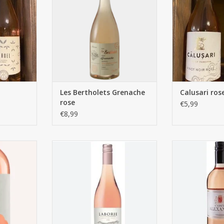
TOEVOEGEN AAN WINKELWAGEN
Les Bertholets Grenache
Calusari ros
rose
€5,99
€8,99
rose
LaBorie rose
Comte Ale
NKELWAGEN
TOEVOEGEN AAN WINKELWAGEN
TOEVOEGEN AA