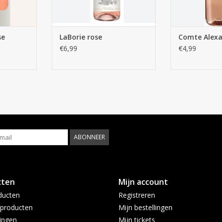
se
LaBorie rose
Comte Alexa
€6,99
€4,99
ABONNEER
cten
Mijn account
ducten
Registreren
producten
Mijn bestellingen
ingen
Mijn tickets