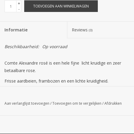
+
TOEVOEGEN AAN WINKELWAGEN
-
Informatie
Reviews
(0)
Beschikbaarheid:
Op voorraad
Comte Alexandre rosé is een hele fijne licht kruidige en zeer
betaalbare rose.
Frisse aardbeien, frambozen en een lichte kruidigheid.
Land van herkomst: Frankrijk
Aan verlanglijst toevoegen
/
Toevoegen om te vergelijken
/
Afdrukken