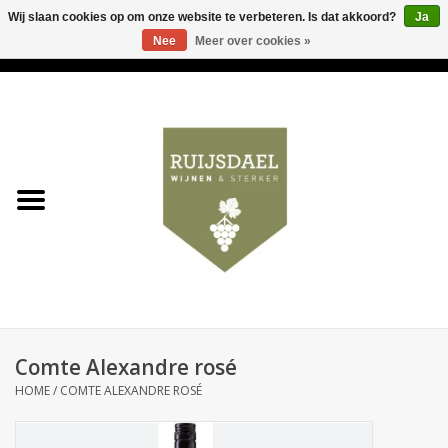
Wij slaan cookies op om onze website te verbeteren. Is dat akkoord?
Ja
Nee
Meer over cookies »
0 Artikelen - €0,00
Home
Wijnen & bubbels
& sterker
Ruijsdael op 't Hoekje
Onze winkels
Comte Alexandre rosé
Contact
HOME
/
COMTE ALEXANDRE ROSÉ
Relatiegeschenken