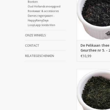
TOEVOEGEN AAN WI
Boeken
Oud Hollands snoepgoed
Rookwaar & accessoires
Dames regenjassen -
HappyRainyDays
LoopLapp leesbrillen
ONZE WINKELS
De Pelikaan thee 
CONTACT
Geurthee nr 5. - 
gram
€10,99
RELATIEGESCHENKEN
De Pelikaan Senc
TOEVOEGEN AAN WI