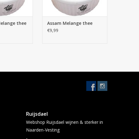
elange thee
Assam Melange thee
€9,99
Ruijsdael
Webshop Ruijsdael wijnen & sterker in
Naarden-Vesting