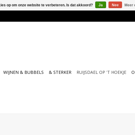
kies op om onze website te verbeteren. Is dat akkoord?
Ja
Nee
Meer 
WIJNEN & BUBBELS
& STERKER
RUIJSDAEL OP 'T HOEKJE
O