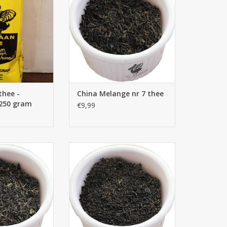
N WINKELWAGEN
smaak.
TOEVOEGEN AAN WINKELWAGEN
thee -
China Melange nr 7 thee
 250 gram
€9,99
ternoon Melange
De Pelikaan Assam Melange thee
hee
TOEVOEGEN AAN WINKELWAGEN
N WINKELWAGEN