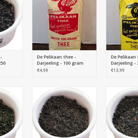
NKELWAGEN
TOEVOEGEN AAN WINKELWAGEN
TOEVOEGEN AA
-
De Pelikaan thee -
De Pelikaan 
250
Darjeeling - 100 gram
Darjeeling -
€4,99
€13,99
ha thee
De Pelikaan Goudpunt thee
De Pelikaan Af
t
NKELWAGEN
TOEVOEGEN AAN WINKELWAGEN
TOEVOEGEN AA