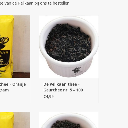
e van de Pelikaan bij ons te bestellen.
 - Oranje Pecco -
De Pelikaan thee - Geurthee nr. 5
 gram
- 100 gram
N WINKELWAGEN
TOEVOEGEN AAN WINKELWAGEN
thee - Oranje
De Pelikaan thee -
 gram
Geurthee nr. 5 - 100
gram
€4,99
e - Darjeeling -
Een huisgemelangeerde zwarte
 gram
middag- en avondthee met een
vleugje ‘Tarry’, ofwel gerookte