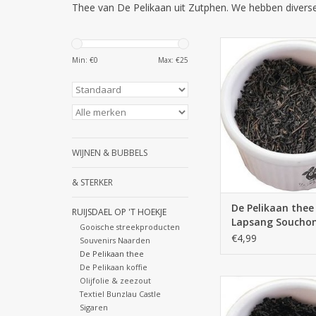
Thee van De Pelikaan uit Zutphen. We hebben diverse s
De Pelikaan De Pelik
Lapsang Souchong -
Min: €
0
Max: €
25
TOEVOEGEN AAN WI
WIJNEN & BUBBELS
& STERKER
De Pelikaan thee 
RUIJSDAEL OP 'T HOEKJE
Lapsang Souchon
Gooische streekproducten
gram
€4,99
Souvenirs Naarden
De Pelikaan thee
De Pelikaan koffie
Olijfolie & zeezout
De Pelikaan thee - Geu
Textiel Bunzlau Castle
- 250 gram
Sigaren