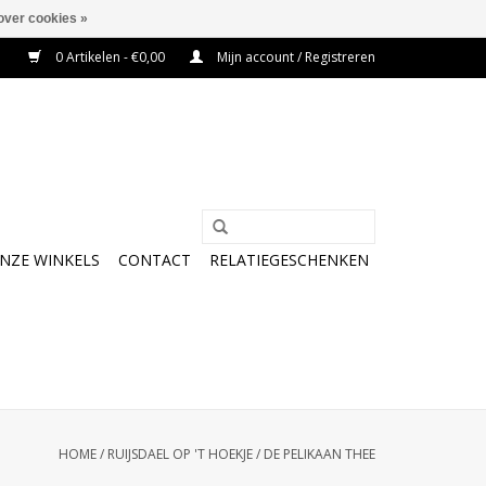
over cookies »
0 Artikelen - €0,00
Mijn account / Registreren
NZE WINKELS
CONTACT
RELATIEGESCHENKEN
HOME
/
RUIJSDAEL OP 'T HOEKJE
/
DE PELIKAAN THEE