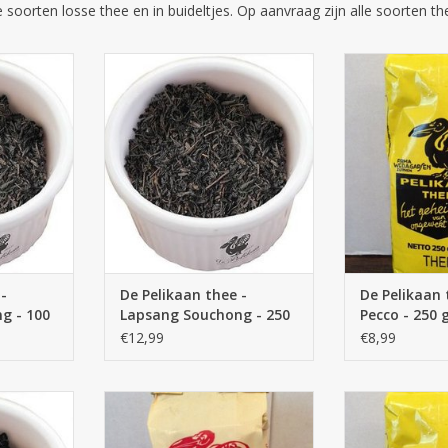
oorten losse thee en in buideltjes. Op aanvraag zijn alle soorten the
aan thee -
De Pelikaan thee - Lapsang
De Pelikaan thee
 100 gram
Souchong - 250 gram
250
NKELWAGEN
TOEVOEGEN AAN WINKELWAGEN
TOEVOEGEN AA
-
De Pelikaan thee -
De Pelikaan 
g - 100
Lapsang Souchong - 250
Pecco - 250
gram
€12,99
€8,99
rthee nr 5.
De Pelikaan thee - Darjeeling -
De Pelikaan the
100 gram
250