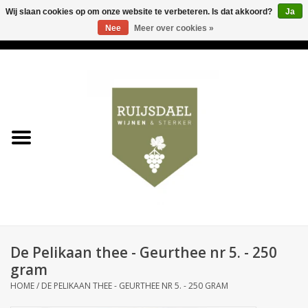
Wij slaan cookies op om onze website te verbeteren. Is dat akkoord?
Ja
Nee
Meer over cookies »
0 Artikelen - €0,00
Home
Wijnen & bubbels
& sterker
Ruijsdael op 't Hoekje
Onze winkels
De Pelikaan thee - Geurthee nr 5. - 250
Contact
gram
HOME
/
DE PELIKAAN THEE - GEURTHEE NR 5. - 250 GRAM
Relatiegeschenken