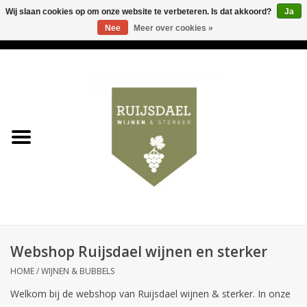
Wij slaan cookies op om onze website te verbeteren. Is dat akkoord?
Ja
Nee
Meer over cookies »
0 Artikelen - €0,00
Home
Wijnen & bubbels
& sterker
Ruijsdael op 't Hoekje
Onze winkels
Webshop Ruijsdael wijnen en sterker
Contact
HOME
/
WIJNEN & BUBBELS
Welkom bij de webshop van Ruijsdael wijnen & sterker. In onze
Relatiegeschenken