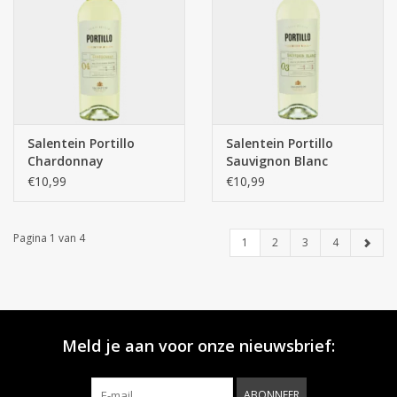
Salentein Portillo
Salentein Portillo
Chardonnay
Sauvignon Blanc
€10,99
€10,99
Pagina 1 van 4
1
2
3
4
Meld je aan voor onze nieuwsbrief:
ABONNEER