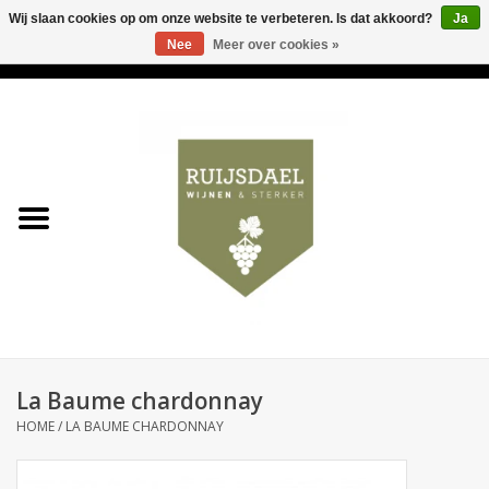
Wij slaan cookies op om onze website te verbeteren. Is dat akkoord?
Ja
Nee
Meer over cookies »
0 Artikelen - €0,00
Home
Wijnen & bubbels
& sterker
Ruijsdael op 't Hoekje
Onze winkels
La Baume chardonnay
Contact
HOME
/
LA BAUME CHARDONNAY
Relatiegeschenken