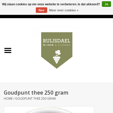
Wij slaan cookies op om onze website te verbeteren. Is dat akkoord?
Ja
Nee
Meer over cookies »
0 Artikelen - €0,00
Home
Wijnen & bubbels
& sterker
Ruijsdael op 't Hoekje
Onze winkels
Goudpunt thee 250 gram
Contact
HOME
/
GOUDPUNT THEE 250 GRAM
Relatiegeschenken