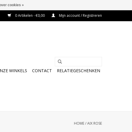
over cookies »
0 Artikelen - €0,00
Mijn account / Registreren
NZE WINKELS
CONTACT
RELATIEGESCHENKEN
HOME
/
AIX ROSE