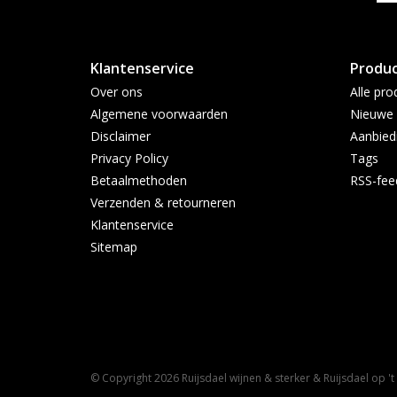
Klantenservice
Produ
Over ons
Alle pro
Algemene voorwaarden
Nieuwe 
Disclaimer
Aanbied
Privacy Policy
Tags
Betaalmethoden
RSS-fee
Verzenden & retourneren
Klantenservice
Sitemap
© Copyright 2026 Ruijsdael wijnen & sterker & Ruijsdael op '