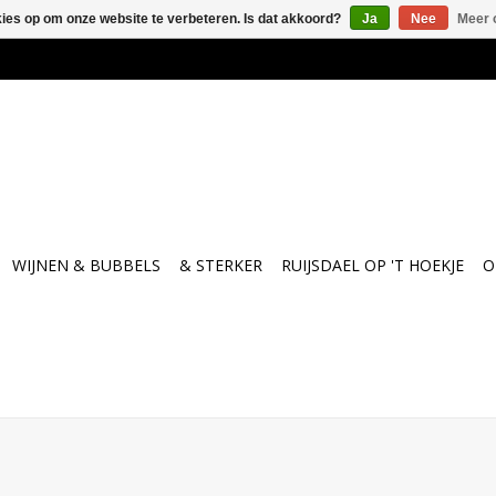
kies op om onze website te verbeteren. Is dat akkoord?
Ja
Nee
Meer 
WIJNEN & BUBBELS
& STERKER
RUIJSDAEL OP 'T HOEKJE
O