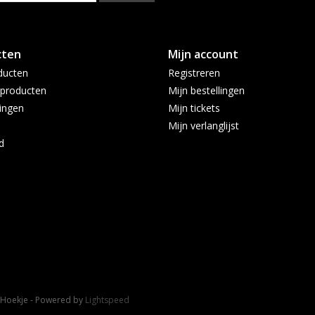
cten
Mijn account
ducten
Registreren
producten
Mijn bestellingen
ingen
Mijn tickets
Mijn verlanglijst
d
t Hoekje - Powered by
Lightspeed