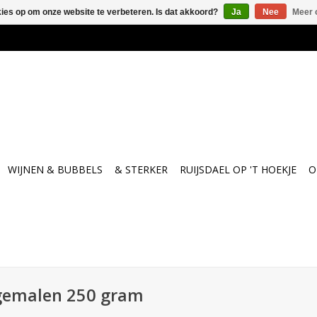
kies op om onze website te verbeteren. Is dat akkoord?
Ja
Nee
Meer 
WIJNEN & BUBBELS
& STERKER
RUIJSDAEL OP 'T HOEKJE
O
gemalen 250 gram