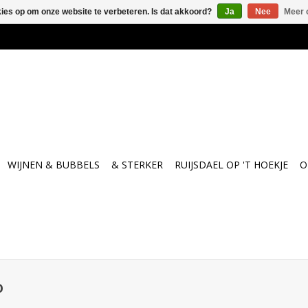
kies op om onze website te verbeteren. Is dat akkoord?
Ja
Nee
Meer 
WIJNEN & BUBBELS
& STERKER
RUIJSDAEL OP 'T HOEKJE
O
o