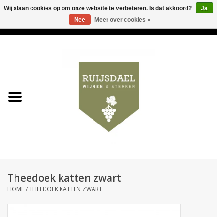
Wij slaan cookies op om onze website te verbeteren. Is dat akkoord?
Ja
Nee
Meer over cookies »
0 Artikelen - €0,00
Home
Wijnen & bubbels
& sterker
Ruijsdael op 't Hoekje
Onze winkels
Theedoek katten zwart
Contact
HOME
/
THEEDOEK KATTEN ZWART
Relatiegeschenken