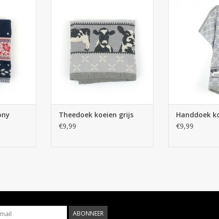
anddoek
Bunzlau Castle Theedoek koeien
Bunzlau Castle
 blauw
grijs
gr
NKELWAGEN
TOEVOEGEN AAN WINKELWAGEN
TOEVOEGEN AA
ony
Theedoek koeien grijs
Handdoek ko
€9,99
€9,99
ABONNEER