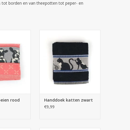
s tot borden en van theepotten tot peper- en
 Theedoek koeien
Bunzlau Castle Handdoek katten
ood
zwart
N WINKELWAGEN
TOEVOEGEN AAN WINKELWAGEN
eien rood
Handdoek katten zwart
€9,99