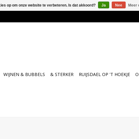
kies op om onze website te verbeteren. Is dat akkoord?
Ja
Nee
Meer 
WIJNEN & BUBBELS
& STERKER
RUIJSDAEL OP 'T HOEKJE
O