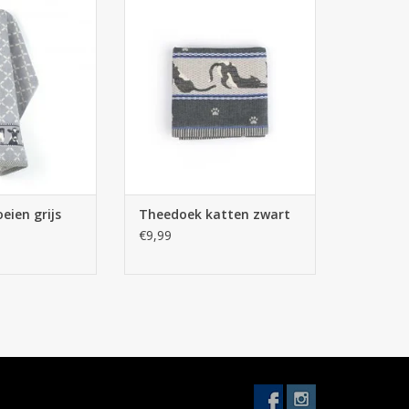
 Handdoek koeien
Bunzlau Castle Theedoek katten
ijs
zwart
N WINKELWAGEN
TOEVOEGEN AAN WINKELWAGEN
eien grijs
Theedoek katten zwart
€9,99