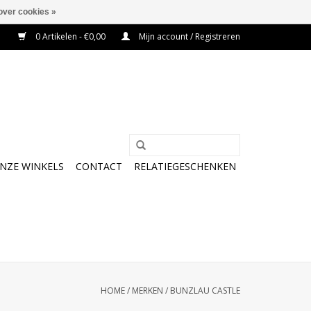
over cookies »
0 Artikelen - €0,00
Mijn account / Registreren
NZE WINKELS
CONTACT
RELATIEGESCHENKEN
HOME
/
MERKEN
/
BUNZLAU CASTLE