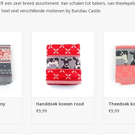
eft een zeer breed assortiment. Van schalen tot bekers, van theelepel
t heel veel verschillende motieven bij Bunzlau Castle.
heedoek
Bunzlau Castle Handdoek koeien
Bunzlau Castle
 blauw
rood
r
NKELWAGEN
TOEVOEGEN AAN WINKELWAGEN
TOEVOEGEN AA
ony
Handdoek koeien rood
Theedoek ko
€9,99
€9,99