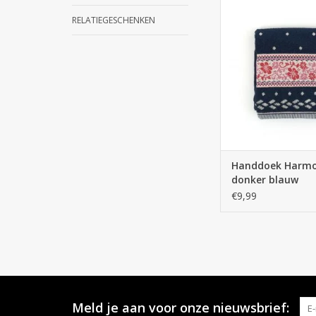
Bunzlau Castle H
Harmony donker
RELATIEGESCHENKEN
TOEVOEGEN AAN WI
Handdoek Harm
donker blauw
€9,99
Meld je aan voor onze nieuwsbrief: