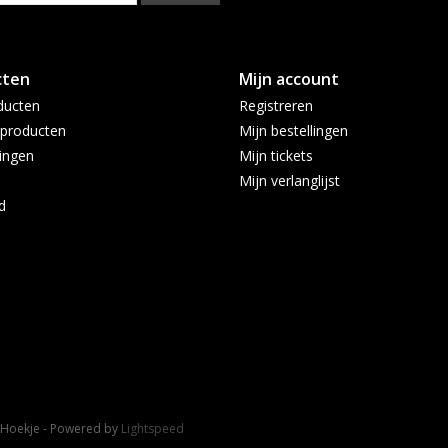
cten
Mijn account
ducten
Registreren
producten
Mijn bestellingen
ingen
Mijn tickets
Mijn verlanglijst
d
t Hoekje - Powered by
Lightspeed