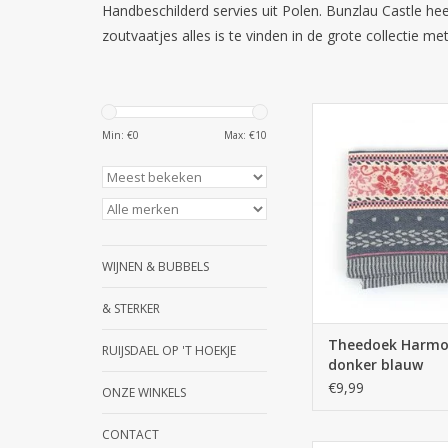
Handbeschilderd servies uit Polen. Bunzlau Castle he
zoutvaatjes alles is te vinden in de grote collectie me
Bunzlau Castle T
Harmony donker
Min: €
0
Max: €
10
TOEVOEGEN AAN WI
WIJNEN & BUBBELS
& STERKER
Theedoek Harm
RUIJSDAEL OP 'T HOEKJE
donker blauw
€9,99
ONZE WINKELS
CONTACT