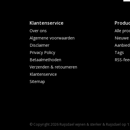
Klantenservice
Produ
Over ons
Alle pro
Algemene voorwaarden
Nieuwe 
Disclaimer
Aanbied
Privacy Policy
Tags
Betaalmethoden
RSS-fee
Verzenden & retourneren
Klantenservice
Sitemap
© Copyright 2026 Ruijsdael wijnen & sterker & Ruijsdael op '