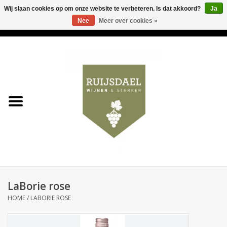
Wij slaan cookies op om onze website te verbeteren. Is dat akkoord?
Ja
Nee
Meer over cookies »
0 Artikelen - €0,00
Home
Wijnen & bubbels
& sterker
Ruijsdael op 't Hoekje
Onze winkels
LaBorie rose
Contact
HOME
/
LABORIE ROSE
Relatiegeschenken