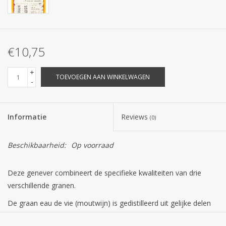
€10,75
+
TOEVOEGEN AAN WINKELWAGEN
-
Informatie
Reviews
(0)
Beschikbaarheid:
Op voorraad
Deze genever combineert de specifieke kwaliteiten van drie
verschillende granen.
De graan eau de vie (moutwijn) is gedistilleerd uit gelijke delen
Rogge, Mais en Gemoute Gerst. De gemoute gerst zorgt voor