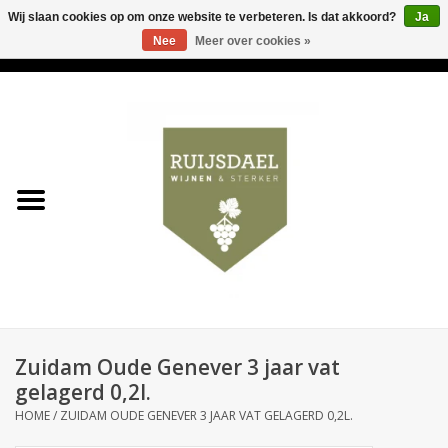
Wij slaan cookies op om onze website te verbeteren. Is dat akkoord?
Ja
Nee
Meer over cookies »
0 Artikelen - €0,00
Home
Wijnen & bubbels
& sterker
Ruijsdael op 't Hoekje
Onze winkels
Zuidam Oude Genever 3 jaar vat
Contact
gelagerd 0,2l.
HOME
/
ZUIDAM OUDE GENEVER 3 JAAR VAT GELAGERD 0,2L.
Relatiegeschenken