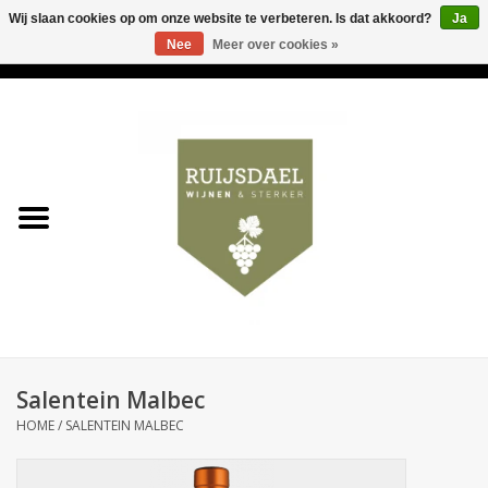
Wij slaan cookies op om onze website te verbeteren. Is dat akkoord?
Ja
Nee
Meer over cookies »
0 Artikelen - €0,00
Home
Wijnen & bubbels
& sterker
Ruijsdael op 't Hoekje
Onze winkels
Salentein Malbec
Contact
HOME
/
SALENTEIN MALBEC
Relatiegeschenken