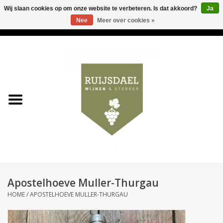
Wij slaan cookies op om onze website te verbeteren. Is dat akkoord?
Ja
Nee
Meer over cookies »
0 Artikelen - €0,00
Home
Wijnen & bubbels
& sterker
Ruijsdael op 't Hoekje
Onze winkels
Apostelhoeve Muller-Thurgau
Contact
HOME
/
APOSTELHOEVE MULLER-THURGAU
Relatiegeschenken