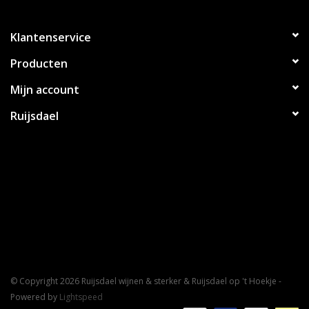
Klantenservice
Producten
Mijn account
Ruijsdael
© Copyright 2026 Ruijsdael wijnen & sterker & Ruijsdael op 't Hoekje -
Powered by
Lightspeed