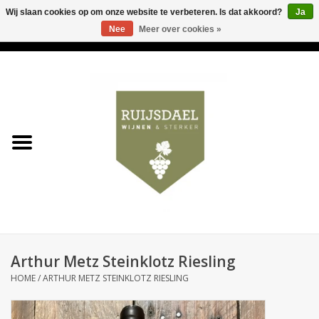
Wij slaan cookies op om onze website te verbeteren. Is dat akkoord?
Ja
Nee
Meer over cookies »
0 Artikelen - €0,00
Home
Wijnen & bubbels
& sterker
Ruijsdael op 't Hoekje
Onze winkels
Arthur Metz Steinklotz Riesling
Contact
HOME
/
ARTHUR METZ STEINKLOTZ RIESLING
Relatiegeschenken