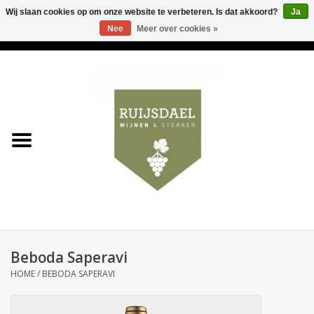
Wij slaan cookies op om onze website te verbeteren. Is dat akkoord?
Ja
Nee
Meer over cookies »
0 Artikelen - €0,00
Home
Wijnen & bubbels
& sterker
Ruijsdael op 't Hoekje
Onze winkels
Beboda Saperavi
Contact
HOME
/
BEBODA SAPERAVI
Relatiegeschenken