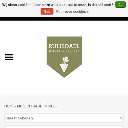
Wij slaan cookies op om onze website te verbeteren. Is dat akkoord?
Ja
Nee
Meer over cookies »
0 Artikelen - €0,00
Home
Wijnen & bubbels
& sterker
Ruijsdael op 't Hoekje
Onze winkels
HOME
/
MERKEN
/
BADER MIMEUR
Contact
Relatiegeschenken