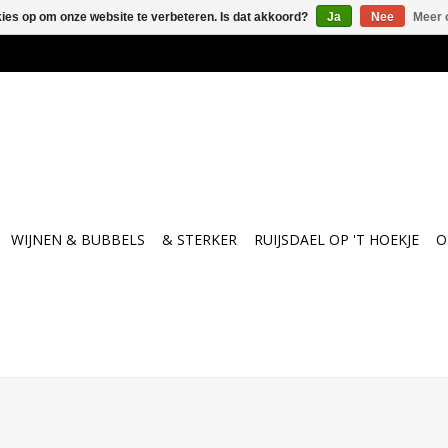
kies op om onze website te verbeteren. Is dat akkoord?
Ja
Nee
Meer 
WIJNEN & BUBBELS
& STERKER
RUIJSDAEL OP 'T HOEKJE
O