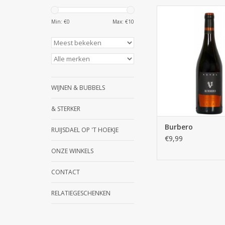
Land: Italië
Productiemeth
Min: €
0
Max: €
10
Conventione
Alcoholpercentag
Herkomstbenaming
Montepulciano d'
Regio: Abruz
Lekker bij Rood vlees,
WIJNEN & BUBBELS
harde kaa
Smaakprofiel: Fruiti
& STERKER
Druivenras: Monte
Jaargang: 
Burbero
RUIJSDAEL OP 'T HOEKJE
TOEVOEGEN AAN WI
€9,99
ONZE WINKELS
CONTACT
RELATIEGESCHENKEN