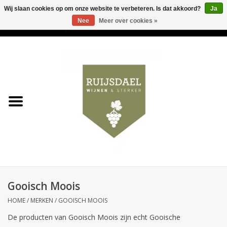
Wij slaan cookies op om onze website te verbeteren. Is dat akkoord?
Ja
Nee
Meer over cookies »
0 Artikelen - €0,00
Home
Wijnen & bubbels
& sterker
Ruijsdael op 't Hoekje
Onze winkels
Gooisch Moois
Contact
HOME
/
MERKEN
/
GOOISCH MOOIS
De producten van Gooisch Moois zijn echt Gooische
Relatiegeschenken