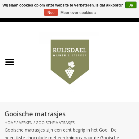
Wij slaan cookies op om onze website te verbeteren. Is dat akkoord?
Ja
Nee
Meer over cookies »
0 Artikelen - €0,00
Home
Wijnen & bubbels
& sterker
Ruijsdael op 't Hoekje
Onze winkels
Gooische matrasjes
Contact
HOME
/
MERKEN
/
GOOISCHE MATRASJES
Gooische matrasjes zijn een echt begrip in het Gooi. De
Relatiegeschenken
heerlijkste chocolade met een knipoog naar de Gooische