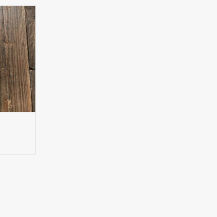
 kleur.
loemen en
maak in het
pacte wijn,
t. En een
ls finish.
ie goed
erechten of
.
NKELWAGEN