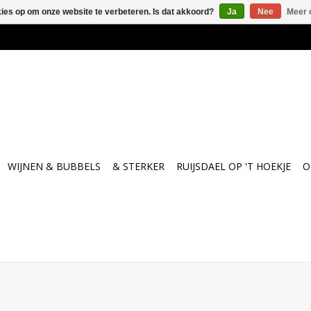
kies op om onze website te verbeteren. Is dat akkoord?
Ja
Nee
Meer 
WIJNEN & BUBBELS
& STERKER
RUIJSDAEL OP 'T HOEKJE
O