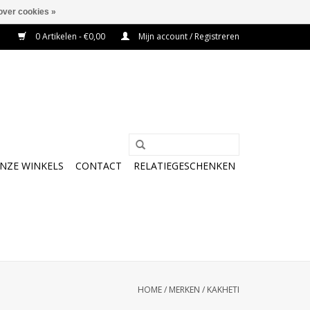
over cookies »
0 Artikelen - €0,00
Mijn account / Registreren
NZE WINKELS
CONTACT
RELATIEGESCHENKEN
HOME
/
MERKEN
/
KAKHETI