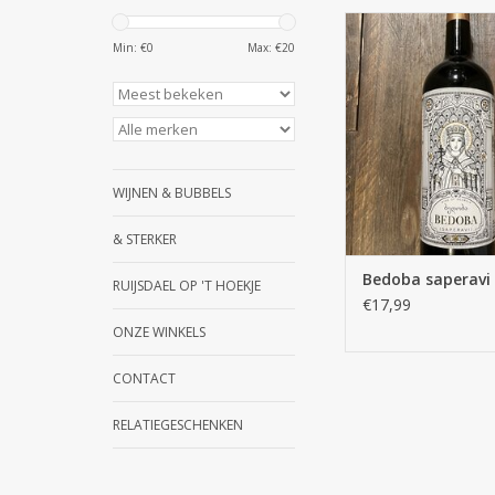
Donker robijnrode
Bramen, kruiden, b
Min: €
0
Max: €
20
zwarte peper. In de s
een krachtige en com
kruidig met rijp frui
aangename afdronk a
Veelzijdige wijn d
combineert bij vleesg
WIJNEN & BUBBELS
op zichzelf
TOEVOEGEN AAN WI
& STERKER
Bedoba saperavi
RUIJSDAEL OP 'T HOEKJE
€17,99
ONZE WINKELS
CONTACT
RELATIEGESCHENKEN