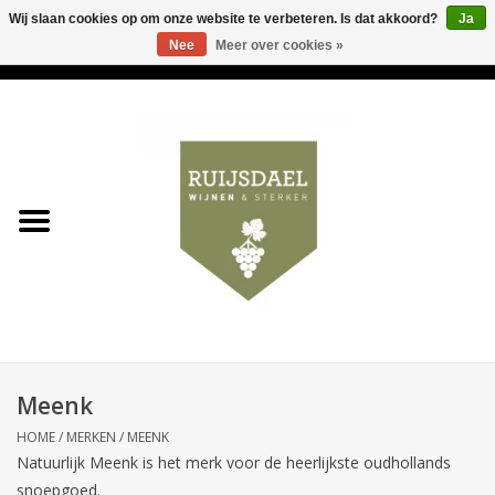
Wij slaan cookies op om onze website te verbeteren. Is dat akkoord?
Ja
Nee
Meer over cookies »
0 Artikelen - €0,00
Home
Wijnen & bubbels
& sterker
Ruijsdael op 't Hoekje
Onze winkels
Meenk
Contact
HOME
/
MERKEN
/
MEENK
Natuurlijk Meenk is het merk voor de heerlijkste oudhollands
Relatiegeschenken
snoepgoed.