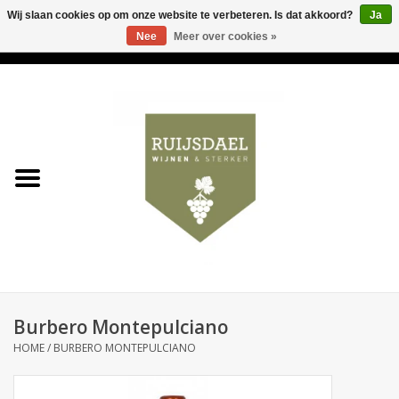
Wij slaan cookies op om onze website te verbeteren. Is dat akkoord?
Ja
Nee
Meer over cookies »
0 Artikelen - €0,00
Home
Wijnen & bubbels
& sterker
Ruijsdael op 't Hoekje
Onze winkels
Burbero Montepulciano
Contact
HOME
/
BURBERO MONTEPULCIANO
Relatiegeschenken