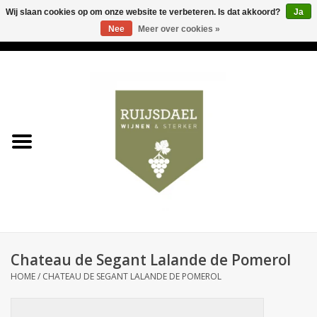
Wij slaan cookies op om onze website te verbeteren. Is dat akkoord?
Ja
Nee
Meer over cookies »
0 Artikelen - €0,00
Home
Wijnen & bubbels
& sterker
Ruijsdael op 't Hoekje
Onze winkels
Chateau de Segant Lalande de Pomerol
Contact
HOME
/
CHATEAU DE SEGANT LALANDE DE POMEROL
Relatiegeschenken