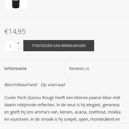
€14,95
+
TOEVOEGEN AAN WINKELWAGEN
-
Informatie
Reviews
(0)
Beschikbaarheid:
Op voorraad
Cuvée Pech-Quisou Rouge heeft een intense paarse kleur met
daarin robijnrode reflecties. In de neus is hij elegant, genereus
en geeft hij ons aroma's van, kersen, acacia, zoethout, mokka
en vuursteen. In de smaak is hij soepel, open, mondvullend en
zijn de tannines mooi in balans.