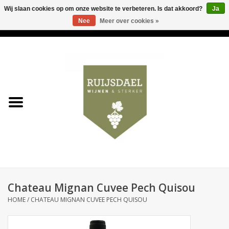
Wij slaan cookies op om onze website te verbeteren. Is dat akkoord?
Ja
Nee
Meer over cookies »
0 Artikelen - €0,00
Home
Wijnen & bubbels
& sterker
Ruijsdael op 't Hoekje
Onze winkels
Chateau Mignan Cuvee Pech Quisou
Contact
HOME
/
CHATEAU MIGNAN CUVEE PECH QUISOU
Relatiegeschenken