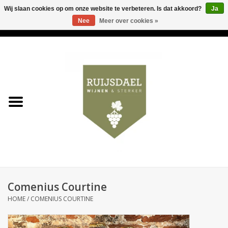
Wij slaan cookies op om onze website te verbeteren. Is dat akkoord?
Ja
Nee
Meer over cookies »
0 Artikelen - €0,00
Home
Wijnen & bubbels
& sterker
Ruijsdael op 't Hoekje
Onze winkels
Comenius Courtine
Contact
HOME
/
COMENIUS COURTINE
Relatiegeschenken