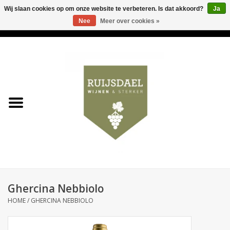
Wij slaan cookies op om onze website te verbeteren. Is dat akkoord?
Ja
Nee
Meer over cookies »
0 Artikelen - €0,00
Home
Wijnen & bubbels
& sterker
Ruijsdael op 't Hoekje
Onze winkels
Ghercina Nebbiolo
Contact
HOME
/
GHERCINA NEBBIOLO
Relatiegeschenken