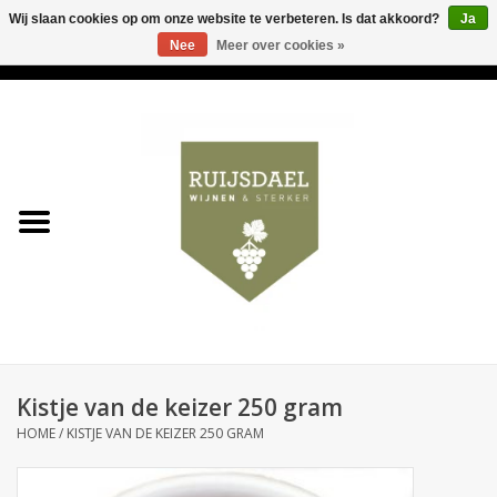
Wij slaan cookies op om onze website te verbeteren. Is dat akkoord?
Ja
Nee
Meer over cookies »
0 Artikelen - €0,00
Home
Wijnen & bubbels
& sterker
Ruijsdael op 't Hoekje
Onze winkels
Kistje van de keizer 250 gram
Contact
HOME
/
KISTJE VAN DE KEIZER 250 GRAM
Relatiegeschenken