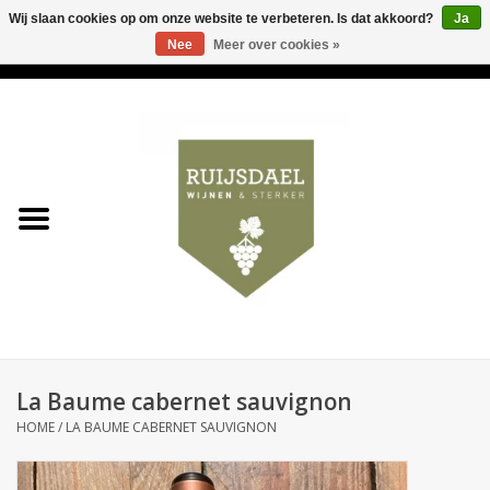
Wij slaan cookies op om onze website te verbeteren. Is dat akkoord?
Ja
Nee
Meer over cookies »
0 Artikelen - €0,00
Home
Wijnen & bubbels
& sterker
Ruijsdael op 't Hoekje
Onze winkels
La Baume cabernet sauvignon
Contact
HOME
/
LA BAUME CABERNET SAUVIGNON
Relatiegeschenken