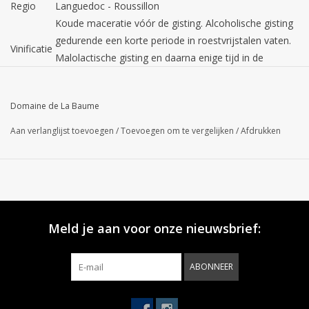
Regio
Languedoc - Roussillon
Koude maceratie vóór de gisting. Alcoholische gisting
gedurende een korte periode in roestvrijstalen vaten.
Vinificatie
Malolactische gisting en daarna enige tijd in de
aanwezigheid van hout opgevoed.
Kleur
Diepe robijnrode kleur.
Domaine de La Baume
De wijn heeft een krachtige neus van vers en gerijpt
zwart fruit zoals bramen en zwarte bessen welke zo
Aan verlanglijst toevoegen
/
Toevoegen om te vergelijken
/
Afdrukken
Geur
kenmerkend zijn voor deze druif. Daarnaast komt de
geur van het hout terug in de vorm van specerijen en
cederhout.
Deze wijn heeft een levendig pallet van vers zwart
fruit met tonen van zwarte bessen. Het is een stevige
Smaak
Meld je aan voor onze nieuwsbrief:
wijn, vol en zacht, intens fruit en mooie tannines. De
afdronk is lang en elegant.
ABONNEER