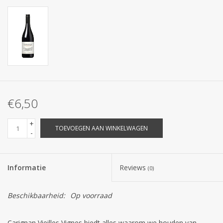
€6,50
+
TOEVOEGEN AAN WINKELWAGEN
-
Informatie
Reviews
(0)
Beschikbaarheid:
Op voorraad
Carignan Vieilles Vignes biedt alles waarom we houden van