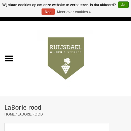
Wij slaan cookies op om onze website te verbeteren. Is dat akkoord?
Ja
Nee
Meer over cookies »
0 Artikelen - €0,00
Home
Wijnen & bubbels
& sterker
Ruijsdael op 't Hoekje
Onze winkels
LaBorie rood
Contact
HOME
/
LABORIE ROOD
Relatiegeschenken