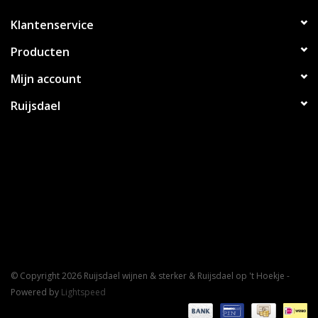
diverse hardere kazen, maar ook bij geroosterde groenten en
gerechten met rijke sauzen.
Klantenservice
Producten
Mijn account
Ruijsdael
© Copyright 2026 Ruijsdael wijnen & sterker & Ruijsdael op 't Hoekje -
Powered by
Lightspeed