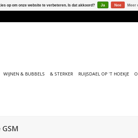
kies op om onze website te verbeteren. Is dat akkoord?
Ja
Nee
Meer 
WIJNEN & BUBBELS
& STERKER
RUIJSDAEL OP 'T HOEKJE
O
e GSM