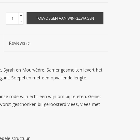
+
TOEVOEGEN AAN WINKELWAGEN
-
Reviews
(0)
e, Syrah en Mourvèdre. Samengesmolten levert het
egant. Soepel en met een opvallende lengte.
nse rode wijn echt een wijn om bij te eten. Geniet
wordt geschonken bij geroosterd vlees, vlees met
pele structuur