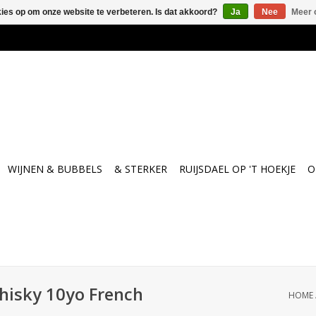
kies op om onze website te verbeteren. Is dat akkoord?
Ja
Nee
Meer 
WIJNEN & BUBBELS
& STERKER
RUIJSDAEL OP 'T HOEKJE
O
Whisky 10yo French
HOME