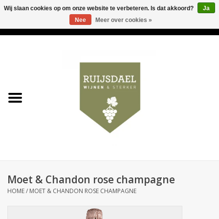
Wij slaan cookies op om onze website te verbeteren. Is dat akkoord?
Ja
Nee
Meer over cookies »
0 Artikelen - €0,00
Home
Wijnen & bubbels
& sterker
Ruijsdael op 't Hoekje
Onze winkels
Moet & Chandon rose champagne
Contact
HOME
/
MOET & CHANDON ROSE CHAMPAGNE
Relatiegeschenken