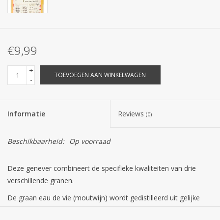
€9,99
+
TOEVOEGEN AAN WINKELWAGEN
-
Informatie
Reviews
(0)
Beschikbaarheid:
Op voorraad
Deze genever combineert de specifieke kwaliteiten van drie
verschillende granen.
De graan eau de vie (moutwijn) wordt gedistilleerd uit gelijke
delen Rogge, Mais en Gemoute Gerst. De gemoute gerst zorgt