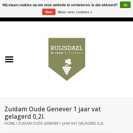
Wij slaan cookies op om onze website te verbeteren. Is dat akkoord?
Ja
Nee
Meer over cookies »
0 Artikelen - €0,00
Home
Wijnen & bubbels
& sterker
Ruijsdael op 't Hoekje
Onze winkels
Zuidam Oude Genever 1 jaar vat
Contact
gelagerd 0,2l.
HOME
/
ZUIDAM OUDE GENEVER 1 JAAR VAT GELAGERD 0,2L.
Relatiegeschenken