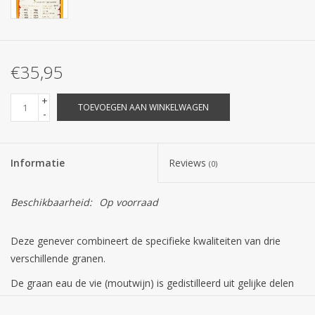
€35,95
+
TOEVOEGEN AAN WINKELWAGEN
-
Informatie
Reviews
(0)
Beschikbaarheid:
Op voorraad
Deze genever combineert de specifieke kwaliteiten van drie
verschillende granen.
De graan eau de vie (moutwijn) is gedistilleerd uit gelijke delen
Rogge, Mais en Gemoute Gerst. De gemoute gerst zorgt voor