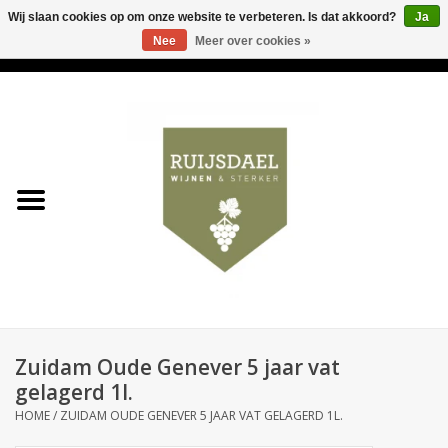
Wij slaan cookies op om onze website te verbeteren. Is dat akkoord?
Ja
Nee
Meer over cookies »
0 Artikelen - €0,00
Home
Wijnen & bubbels
& sterker
Ruijsdael op 't Hoekje
Onze winkels
Zuidam Oude Genever 5 jaar vat
Contact
gelagerd 1l.
HOME
/
ZUIDAM OUDE GENEVER 5 JAAR VAT GELAGERD 1L.
Relatiegeschenken