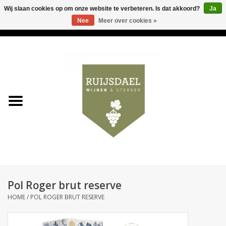
Wij slaan cookies op om onze website te verbeteren. Is dat akkoord?
Ja
Nee
Meer over cookies »
0 Artikelen - €0,00
Home
Wijnen & bubbels
& sterker
Ruijsdael op 't Hoekje
Onze winkels
Pol Roger brut reserve
Contact
HOME
/
POL ROGER BRUT RESERVE
Relatiegeschenken