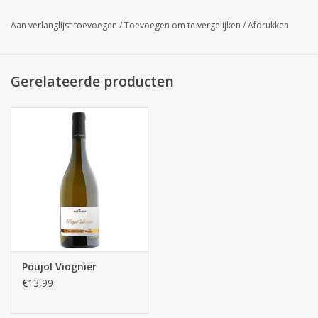
fijne houttonen en heerlijke bessen, bramen en cassisfruit.
Aan verlanglijst toevoegen
/
Toevoegen om te vergelijken
/
Afdrukken
Mooie lengte en finesse.
Gerelateerde producten
Poujol Viognier
€13,99