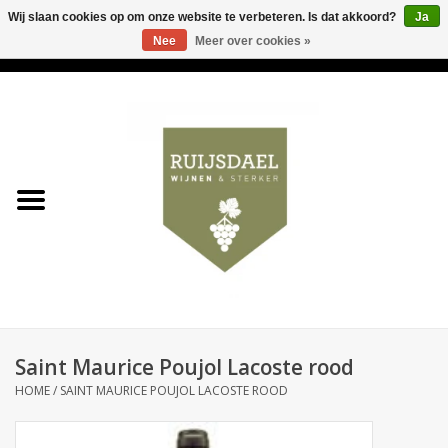
Wij slaan cookies op om onze website te verbeteren. Is dat akkoord?
Ja
Nee
Meer over cookies »
0 Artikelen - €0,00
Home
Wijnen & bubbels
& sterker
Ruijsdael op 't Hoekje
Onze winkels
Saint Maurice Poujol Lacoste rood
Contact
HOME
/
SAINT MAURICE POUJOL LACOSTE ROOD
Relatiegeschenken