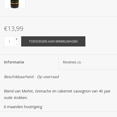
€13,99
+
TOEVOEGEN AAN WINKELWAGEN
-
Informatie
Reviews
(0)
Beschikbaarheid:
Op voorraad
Blend van Merlot, Grenache en cabernet sauvignon van 40 jaar
oude stokken.
6 maanden houtrijping
Powerfull rijp donker fruit met tonen van specerijen. Rijk en vol