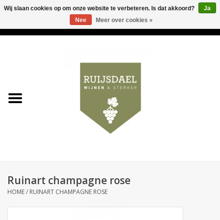
Wij slaan cookies op om onze website te verbeteren. Is dat akkoord?
Ja
Nee
Meer over cookies »
0 Artikelen - €0,00
Home
Wijnen & bubbels
& sterker
Ruijsdael op 't Hoekje
Onze winkels
Ruinart champagne rose
Contact
HOME
/
RUINART CHAMPAGNE ROSE
Relatiegeschenken