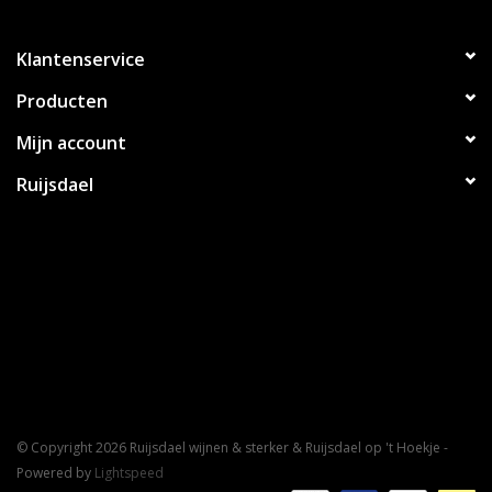
Klantenservice
Producten
Mijn account
Ruijsdael
© Copyright 2026 Ruijsdael wijnen & sterker & Ruijsdael op 't Hoekje -
Powered by
Lightspeed