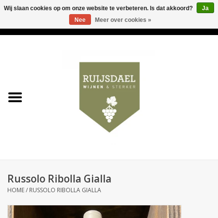
Wij slaan cookies op om onze website te verbeteren. Is dat akkoord?
Ja
Nee
Meer over cookies »
0 Artikelen - €0,00
Home
Wijnen & bubbels
& sterker
Ruijsdael op 't Hoekje
Onze winkels
Russolo Ribolla Gialla
Contact
HOME
/
RUSSOLO RIBOLLA GIALLA
Relatiegeschenken