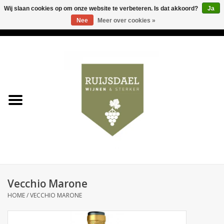
Wij slaan cookies op om onze website te verbeteren. Is dat akkoord?
Ja
Nee
Meer over cookies »
0 Artikelen - €0,00
Home
Wijnen & bubbels
& sterker
Ruijsdael op 't Hoekje
Onze winkels
Vecchio Marone
Contact
HOME
/
VECCHIO MARONE
Relatiegeschenken