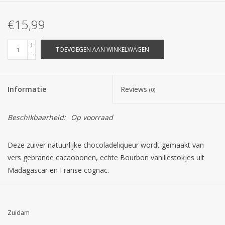
€15,99
+
TOEVOEGEN AAN WINKELWAGEN
-
Informatie
Reviews
(0)
Beschikbaarheid:
Op voorraad
Deze zuiver natuurlijke chocoladeliqueur wordt gemaakt van
vers gebrande cacaobonen, echte Bourbon vanillestokjes uit
Madagascar en Franse cognac.
De hele cacaobonen worden vers gebrand en daarna zo snel
mogelijk onder alcohol gezet, om vervolgens acht tot negen
Zuidam
maanden te trekken op alcohol. Door de lange trektijd en het