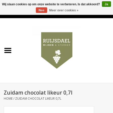
Wij slaan cookies op om onze website te verbeteren. Is dat akkoord?
Ja
Nee
Meer over cookies »
0 Artikelen - €0,00
Home
Wijnen & bubbels
& sterker
Ruijsdael op 't Hoekje
Onze winkels
Zuidam chocolat likeur 0,7l
Contact
HOME
/
ZUIDAM CHOCOLAT LIKEUR 0,7L
Relatiegeschenken