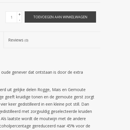
+
TOEVOEGEN AAN WINKELWAGEN
-
Reviews
(0)
n oude genever dat ontstaan is door de extra
eerd uit gelijke delen Rogge, Mais en Gemoute
gge geeft kruidige tonen en de gemoute gerst zorgt
er keer gedistilleerd in een kleine pot still. Dan
 gedistilleerd met zorgvuldig geselecteerde kruiden
. Als laatste wordt de moutwijn met de andere
alcoholpercentage gereduceerd naar 45% voor de