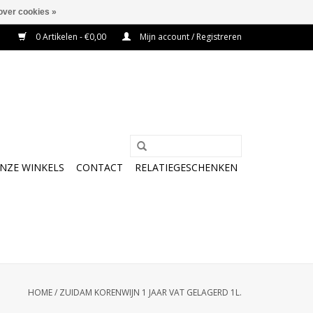
over cookies »
0 Artikelen - €0,00
Mijn account / Registreren
NZE WINKELS
CONTACT
RELATIEGESCHENKEN
HOME
/
ZUIDAM KORENWIJN 1 JAAR VAT GELAGERD 1L.