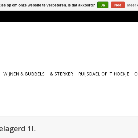
kies op om onze website te verbeteren. Is dat akkoord?
Ja
Nee
Meer 
WIJNEN & BUBBELS
& STERKER
RUIJSDAEL OP 'T HOEKJE
O
elagerd 1l.